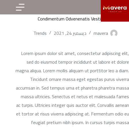
لتجاوز
لى
Condimentum Odvenenatis Vestibulum Dapibus
لمحتوى
mavera
ديسمبر 24, 2021
Trends
Lorem ipsum dolor sit amet, consectetur adipiscing elit,
sed do eiusmod tempor incididunt ut labore et dolore
magna aliqua. Lorem mollis aliquam ut porttitor leo a diam.
Tincidunt ornare massa eget egestas purus viverra
accumsan in. Sed tempus urna et pharetra pharetra massa
massa ultricies. Senectus et netus et malesuada fames
ac turpis. Ultricies integer quis auctor elit. Convallis aenean
et tortor at risus viverra adipiscing at. Fermentum odio eu
feugiat pretium nibh ipsum. In cursus turpis massa